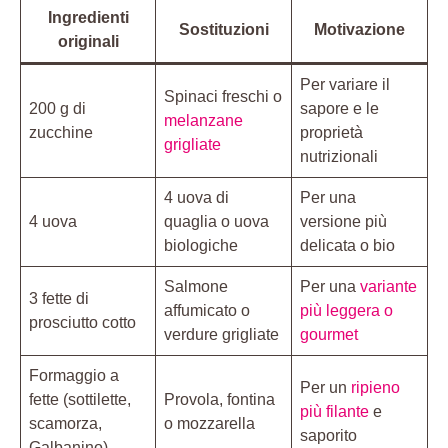
Ingredienti
Sostituzioni
Motivazione
originali
Per variare il
Spinaci freschi o
200 g di
sapore e le
melanzane
zucchine
proprietà
grigliate
nutrizionali
4 uova di
Per una
4 uova
quaglia o uova
versione più
biologiche
delicata o bio
Salmone
Per una
variante
3 fette di
affumicato o
più leggera o
prosciutto cotto
verdure grigliate
gourmet
Formaggio a
Per un
ripieno
fette (sottilette,
Provola, fontina
più filante
e
scamorza,
o mozzarella
saporito
Galbanino)