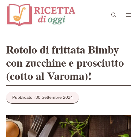
Vai
al
Me
contenuto
Rotolo di frittata Bimby
con zucchine e prosciutto
(cotto al Varoma)!
Pubblicato il
30 Settembre 2024