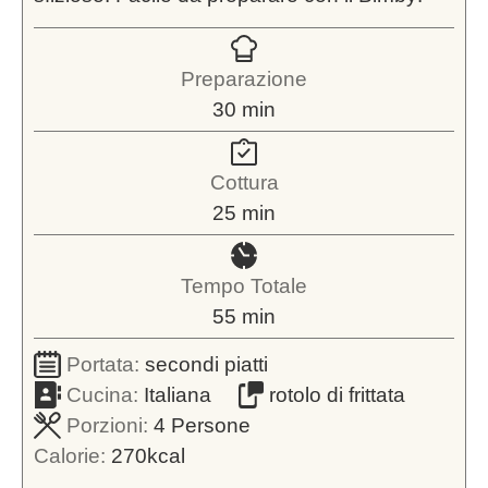
Preparazione
minuti
30
min
Cottura
minuti
25
min
Tempo Totale
minuti
55
min
Portata:
secondi piatti
Cucina:
Italiana
rotolo di frittata
Porzioni:
4
Persone
Calorie:
270
kcal