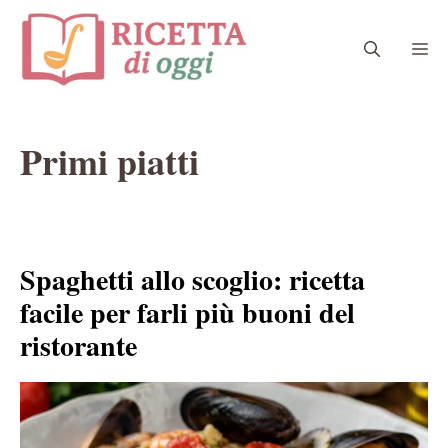
Vai
al
Me
contenuto
Primi piatti
Spaghetti allo scoglio: ricetta
facile per farli più buoni del
ristorante