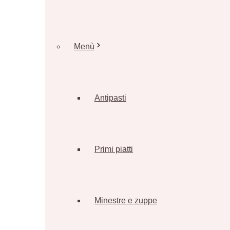
Menù
Antipasti
Primi piatti
Minestre e zuppe