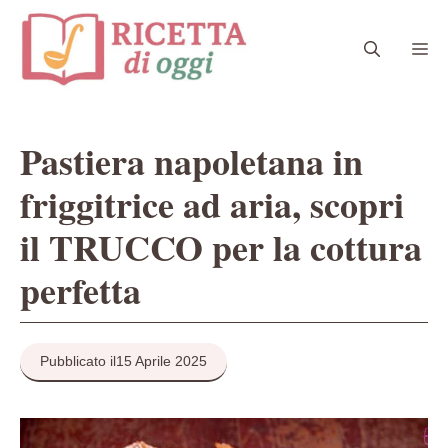
Vai
al
Me
contenuto
Pastiera napoletana in
friggitrice ad aria, scopri
il TRUCCO per la cottura
perfetta
Pubblicato il
15 Aprile 2025