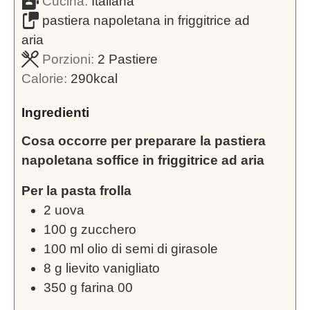
Cucina:
Italiana
pastiera napoletana in friggitrice ad
aria
Porzioni:
2
Pastiere
Calorie:
290
kcal
Ingredienti
Cosa occorre per preparare la pastiera
napoletana soffice in friggitrice ad aria
Per la pasta frolla
2
uova
100
g
zucchero
100
ml
olio di semi di girasole
8
g
lievito vanigliato
350
g
farina 00