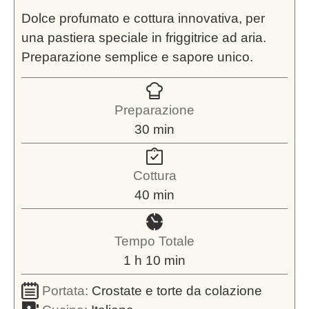
Dolce profumato e cottura innovativa, per
una pastiera speciale in friggitrice ad aria.
Preparazione semplice e sapore unico.
Preparazione
minuti
30
min
Cottura
minuti
40
min
Tempo Totale
ora
minuti
1
h
10
min
Portata:
Crostate e torte da colazione