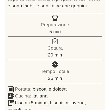
e sono friabili e sani, oltre che genuini
Preparazione
minuti
5
min
Cottura
minuti
20
min
Tempo Totale
minuti
25
min
Portata:
biscotti e dolcetti
Cucina:
Italiana
biscotti 5 minuti, biscotti all’avena,
biscotti sani