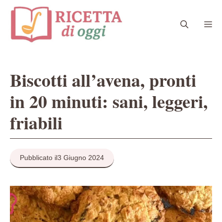
Vai
al
Me
contenuto
Biscotti all’avena, pronti
in 20 minuti: sani, leggeri,
friabili
Pubblicato il
3 Giugno 2024