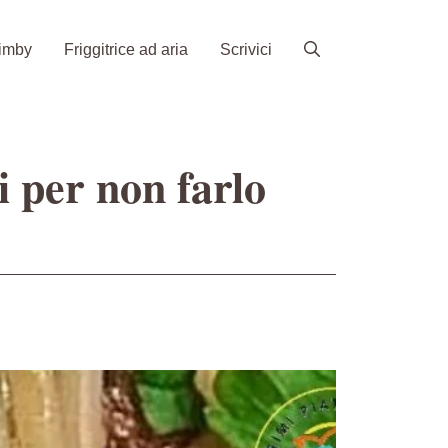
imby
Friggitrice ad aria
Scrivici
i per non farlo