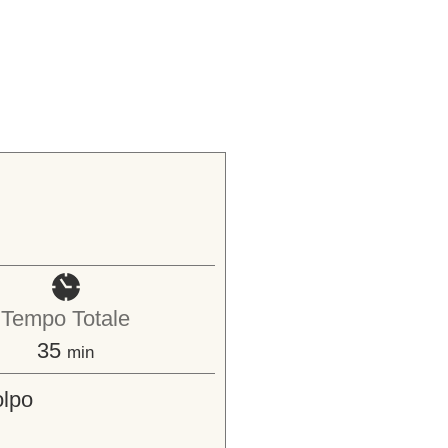
Tempo Totale
minuti
35
min
olpo