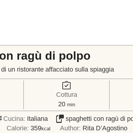
on ragù di polpo
di un ristorante affacciato sulla spiaggia
Cottura
minuti
20
min
Cucina:
Italiana
spaghetti con ragù di p
Calorie:
359
Author:
Rita D’Agostino
kcal