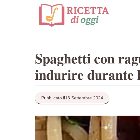
Vai
al
contenuto
Spaghetti con ragù
indurire durante 
Pubblicato il
13 Settembre 2024