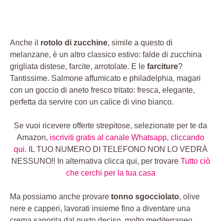
Anche il
rotolo di zucchine
, simile a questo di
melanzane, è un altro classico estivo: falde di zucchina
grigliata distese, farcite, arrotolate. E le
farciture
?
Tantissime. Salmone affumicato e philadelphia, magari
con un goccio di aneto fresco tritato: fresca, elegante,
perfetta da servire con un calice di vino bianco.
Se vuoi ricevere offerte strepitose, selezionate per te da
Amazon,
iscriviti gratis al canale Whatsapp, cliccando
qui.
IL TUO NUMERO DI TELEFONO NON LO VEDRÀ
NESSUNO!! In alternativa clicca qui, per trovare
Tutto ciò
che cerchi per la tua casa
Ma possiamo anche provare
tonno sgocciolato
, olive
nere e capperi, lavorati insieme fino a diventare una
crema saporita dal gusto deciso, molto mediterraneo.