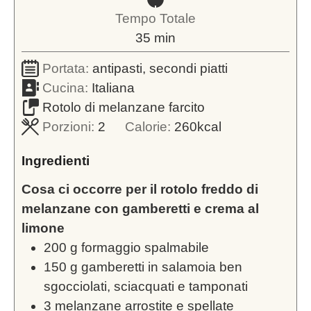
Tempo Totale
minuti
35
min
Portata:
antipasti, secondi piatti
Cucina:
Italiana
Rotolo di melanzane farcito
Porzioni:
2
Calorie:
260
kcal
Ingredienti
Cosa ci occorre per il rotolo freddo di
melanzane con gamberetti e crema al
limone
200
g
formaggio spalmabile
150
g
gamberetti in salamoia ben
sgocciolati, sciacquati e tamponati
3
melanzane arrostite e spellate