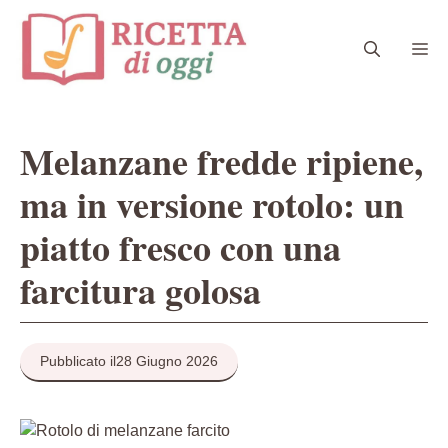
Vai
al
Me
contenuto
Melanzane fredde ripiene,
ma in versione rotolo: un
piatto fresco con una
farcitura golosa
Pubblicato il
28 Giugno 2026