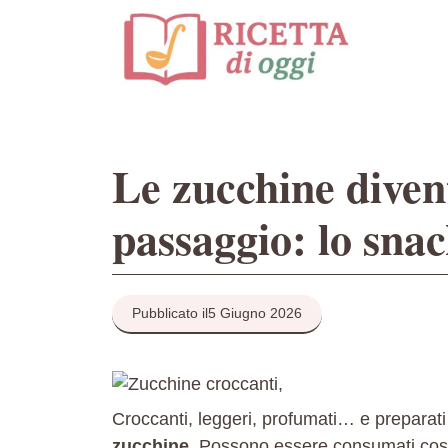
Vai
al
contenuto
Le zucchine diven
passaggio: lo snac
Pubblicato il
5 Giugno 2026
Croccanti, leggeri, profumati… e preparati c
zucchine
. Possono essere consumati cos