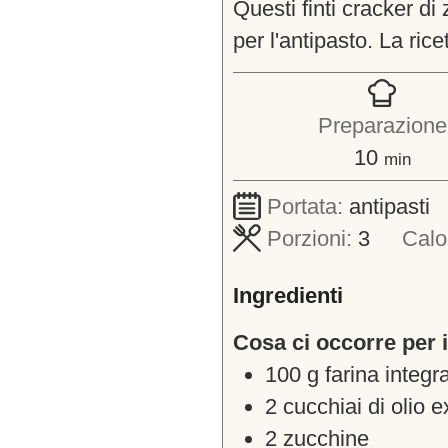
Questi finti cracker di 
per l'antipasto. La rice
Preparazione
minuti
10
min
Portata:
antipasti
Porzioni:
3
Calo
Ingredienti
Cosa ci occorre per i
100
g
farina integr
2
cucchiai di olio e
2
zucchine