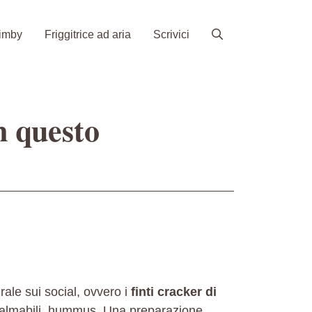
imby
Friggitrice ad aria
Scrivici
n questo
rale sui social, ovvero i
finti cracker di
almabili, hummus. Una preparazione