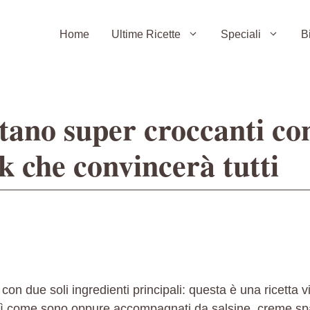
Home
Ultime Ricette
Speciali
B
tano super croccanti co
k che convincerà tutti
on due soli ingredienti principali: questa è una ricetta vi
ì come sono oppure accompagnati da salsine, creme sp