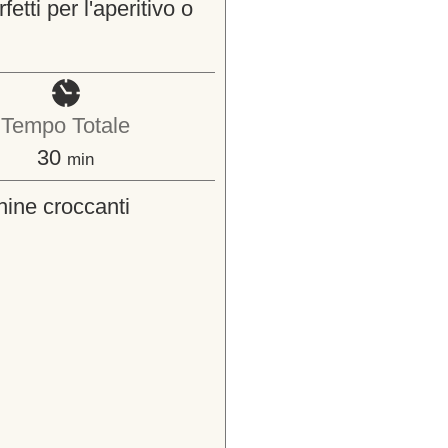
etti per l'aperitivo o
Tempo Totale
minuti
30
min
hine croccanti