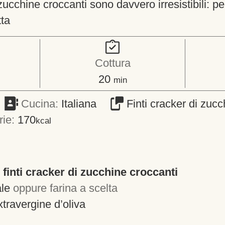
zucchine croccanti sono davvero irresistibili: perf
tta
Cottura
minuti
20
min
Cucina:
Italiana
Finti cracker di zucc
rie:
170
kcal
 finti cracker di zucchine croccanti
ale
oppure farina a scelta
xtravergine d’oliva