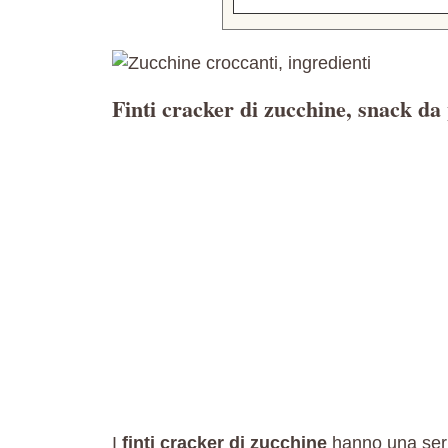
Finti cracker di zucchine, snack da
I
finti cracker di zucchine
hanno una serie