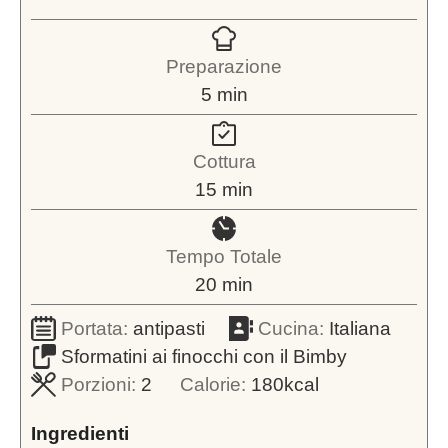
Preparazione
minuti
5
min
Cottura
minuti
15
min
Tempo Totale
minuti
20
min
Portata:
antipasti
Cucina:
Italiana
Sformatini ai finocchi con il Bimby
Porzioni:
2
Calorie:
180
kcal
Ingredienti