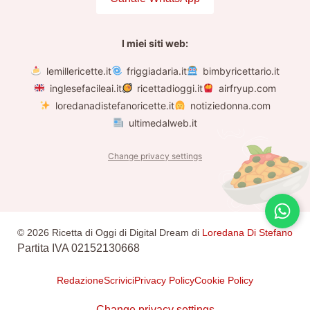
I miei siti web:
lemillericette.it
friggiadaria.it
bimbyricettario.it
inglesefacileai.it
ricettadioggi.it
airfryup.com
loredanadistefanoricette.it
notiziedonna.com
ultimedalweb.it
Change privacy settings
© 2026 Ricetta di Oggi di Digital Dream di
Loredana Di Stefano
Partita IVA 02152130668
Redazione
Scrivici
Privacy Policy
Cookie Policy
Change privacy settings