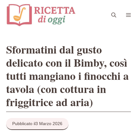
Vai
al
Me
contenuto
Sformatini dal gusto
delicato con il Bimby, così
tutti mangiano i finocchi a
tavola (con cottura in
friggitrice ad aria)
Pubblicato il
3 Marzo 2026