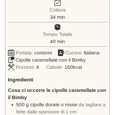
Cottura
minuti
34
min
Tempo Totale
minuti
40
min
Portata:
contorni
Cucina:
Italiana
Cipolle caramellate con il Bimby
Porzioni:
4
Calorie:
160
kcal
Ingredienti
Cosa ci occorre le cipolle caramellate con
il Bimby
500
g
cipolle dorate o rosse
da tagliare a
fette dallo spessore di 1 cm