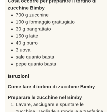
Cosa occorre per preparare il tortino di
zucchine Bimby
700
g
zucchine
100
g
formaggio grattugiato
30
g
pangrattato
150
g
latte
40
g
burro
3
uova
sale quanto basta
pepe quanto basta
Istruzioni
Come fare il tortino di zucchine Bimby
Preparare le zucchine nel Bimby
Lavare, asciugare e spuntare le
zucchine. Tagliarle a rondelle e trasferirle