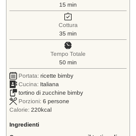
minuti
15
min
Cottura
minuti
35
min
Tempo Totale
minuti
50
min
Portata:
ricette bimby
Cucina:
Italiana
tortino di zucchine bimby
Porzioni:
6
persone
Calorie:
220
kcal
Ingredienti