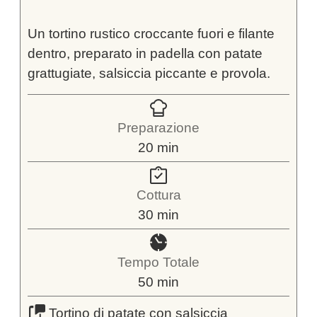
Un tortino rustico croccante fuori e filante
dentro, preparato in padella con patate
grattugiate, salsiccia piccante e provola.
Preparazione
minuti
20
min
Cottura
minuti
30
min
Tempo Totale
minuti
50
min
Tortino di patate con salsiccia