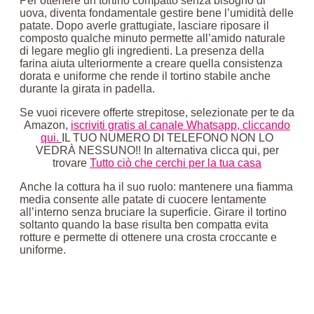
Per ottenere un tortino compatto senza bisogno di
uova, diventa fondamentale gestire bene l’umidità delle
patate. Dopo averle grattugiate, lasciare riposare il
composto qualche minuto permette all’amido naturale
di legare meglio gli ingredienti. La presenza della
farina aiuta ulteriormente a creare quella consistenza
dorata e uniforme che rende il tortino stabile anche
durante la girata in padella.
Se vuoi ricevere offerte strepitose, selezionate per te da
Amazon,
iscriviti gratis al canale Whatsapp, cliccando
qui.
IL TUO NUMERO DI TELEFONO NON LO
VEDRÀ NESSUNO!! In alternativa clicca qui, per
trovare
Tutto ciò che cerchi per la tua casa
Anche la cottura ha il suo ruolo: mantenere una fiamma
media consente alle patate di cuocere lentamente
all’interno senza bruciare la superficie. Girare il tortino
soltanto quando la base risulta ben compatta evita
rotture e permette di ottenere una crosta croccante e
uniforme.