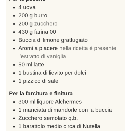
4
uova
200
g
burro
200
g
zucchero
430
g
farina 00
Buccia di limone grattugiato
Aromi a piacere
nella ricetta è presente
l’estratto di vaniglia
50
ml
latte
1
bustina di lievito per dolci
1
pizzico di sale
Per la farcitura e finitura
300
ml
liquore Alchermes
1
manciata di mandorle con la buccia
Zucchero semolato q.b.
1
barattolo medio circa di Nutella