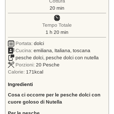
Cottura
minuti
20
min
Tempo Totale
ora
minuti
1
h
20
min
Portata:
dolci
Cucina:
emiliana, Italiana, toscana
pesche dolci, pesche dolci con nutella
Porzioni:
20
Pesche
Calorie:
171
kcal
Ingredienti
Cosa ci occorre per le pesche dolci con
cuore goloso di Nutella
Per le pesche