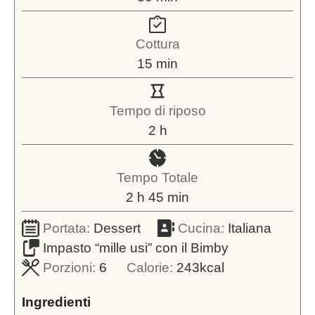
Cottura
minuti
15
min
Tempo di riposo
ore
2
h
Tempo Totale
ore
minuti
2
h
45
min
Portata:
Dessert
Cucina:
Italiana
Impasto “mille usi” con il Bimby
Porzioni:
6
Calorie:
243
kcal
Ingredienti