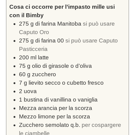
Cosa ci occorre per l’impasto mille usi
con il Bimby
275
g
di farina Manitoba
si può usare
Caputo Oro
275
g
di farina 00
si può usare Caputo
Pasticceria
200
ml
latte
75
g
olio di girasole o d’oliva
60
g
zucchero
7
g
lievito secco o cubetto fresco
2
uova
1
bustina di vanillina o vaniglia
Mezza arancia per la scorza
Mezzo limone per la scorza
Zucchero semolato q.b.
per cospargere
le ciambelle