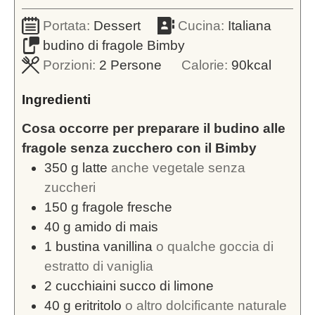
Portata:
Dessert
Cucina:
Italiana
budino di fragole Bimby
Porzioni:
2
Persone
Calorie:
90
kcal
Ingredienti
Cosa occorre per preparare il budino alle
fragole senza zucchero con il Bimby
350
g
latte
anche vegetale senza
zuccheri
150
g
fragole fresche
40
g
amido di mais
1
bustina vanillina
o qualche goccia di
estratto di vaniglia
2
cucchiaini succo di limone
40
g
eritritolo
o altro dolcificante naturale