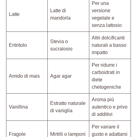
Per una
Latte di
versione
Latte
mandorla
vegetale e
senza lattosio
Altri dolcificanti
Stevia o
Eritritolo
naturali a basso
sucralosio
impatto
Per ridurre i
carboidrati in
Amido di mais
Agar agar
diete
chetogeniche
Aroma più
Estratto naturale
Vanillina
autentico e privo
di vaniglia
di additivi
Per variare il
Fragole
Mirtilli o lamponi
gusto e adattarsi