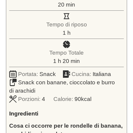
minuti
20
min
Tempo di riposo
ora
1
h
Tempo Totale
ora
minuti
1
h
20
min
Portata:
Snack
Cucina:
Italiana
Snack con banane, cioccolato e burro
di arachidi
Porzioni:
4
Calorie:
90
kcal
Ingredienti
Cosa ci occorre per le rondelle di banana,