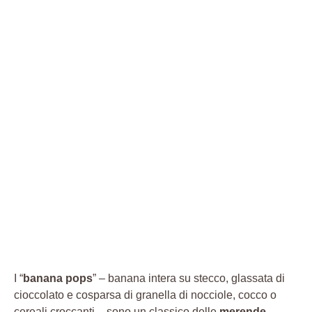
I “
banana pops
” – banana intera su stecco, glassata di
cioccolato e cosparsa di granella di nocciole, cocco o
cereali croccanti – sono un classico delle
merende