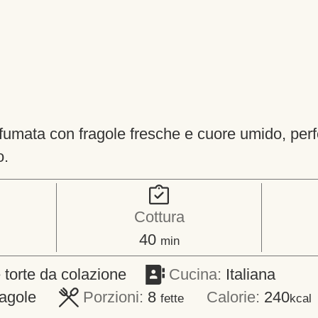
ofumata con fragole fresche e cuore umido, perf
o.
Cottura
minuti
40
min
 torte da colazione
Cucina:
Italiana
ragole
Porzioni:
8
Calorie:
240
fette
kcal