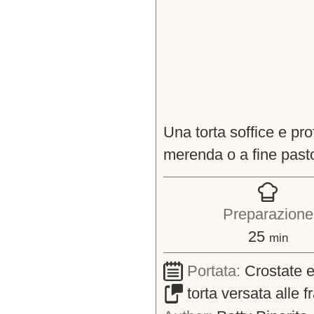
Una torta soffice e pr
merenda o a fine past
Preparazione
minuti
25
min
Portata:
Crostate e
torta versata alle f