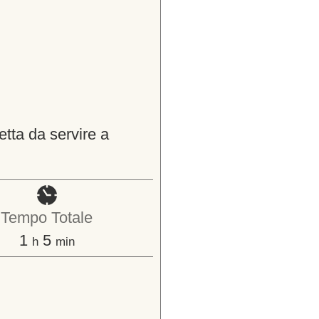
etta da servire a
Tempo Totale
ora
minuti
1
5
h
min