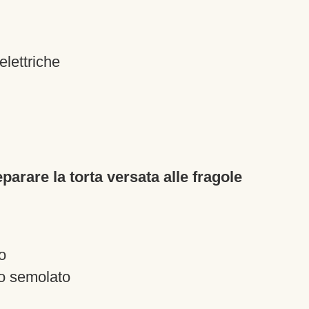
elettriche
arare la torta versata alle fragole
o
o semolato