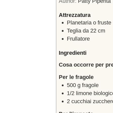
Author:
Patty Piperita
Attrezzatura
Planetaria o fruste 
Teglia da 22 cm
Frullatore
Ingredienti
Cosa occorre per prep
Per le fragole
500
g
fragole
1/2
limone biologic
2
cucchiai
zuccher