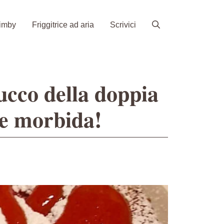
imby
Friggitrice ad aria
Scrivici
rucco della doppia
te morbida!