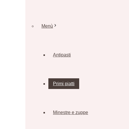
Menù
Antipasti
Primi piatti
Minestre e zuppe