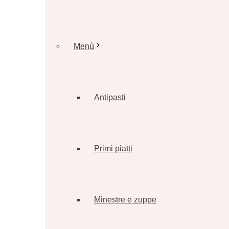
Menù
Antipasti
Primi piatti
Minestre e zuppe