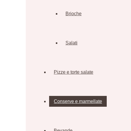
Brioche
Salati
Pizze e torte salate
Conserve e marmellate
Bevande