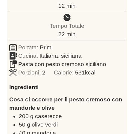
minuti
12
min
Tempo Totale
minuti
22
min
Portata:
Primi
Cucina:
Italiana, siciliana
Pasta con pesto cremoso siciliano
Porzioni:
2
Calorie:
531
kcal
Ingredienti
Cosa ci occorre per il pesto cremoso con
mandorle e olive
200
g
caserecce
50
g
olive verdi
40
g
mandorle