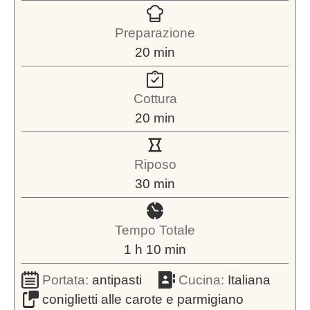
Preparazione
minuti
20
min
Cottura
minuti
20
min
Riposo
minuti
30
min
Tempo Totale
ora
minuti
1
h
10
min
Portata:
antipasti
Cucina:
Italiana
coniglietti alle carote e parmigiano