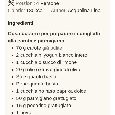
Porzioni:
4
Persone
Calorie:
180
kcal
Author:
Acquolina Lina
Ingredienti
Cosa occorre per preparare i coniglietti
alla carota e parmigiano
70
g
carote
già pulite
2
cucchiaini yogurt bianco intero
1
cucchiaio succo di limone
20
g
olio extravergine di oliva
Sale quanto basta
Pepe quanto basta
1
cucchiaino raso paprika dolce
50
g
parmigiano grattugiato
15
g
pecorino grattugiato
1
uovo