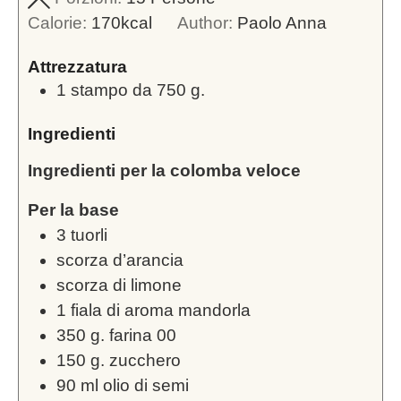
Calorie:
170
kcal
Author:
Paolo Anna
Attrezzatura
1 stampo da 750 g.
Ingredienti
Ingredienti per la colomba veloce
Per la base
3
tuorli
scorza d’arancia
scorza di limone
1
fiala di aroma mandorla
350
g.
farina 00
150
g.
zucchero
90
ml
olio di semi