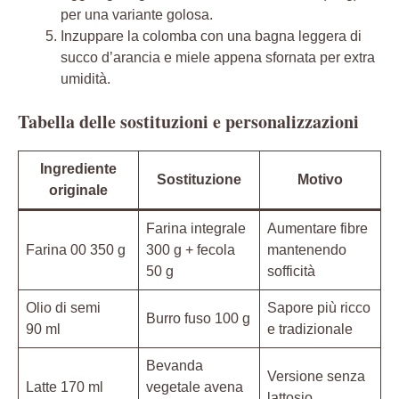
per una variante golosa.
Inzuppare la colomba con una bagna leggera di
succo d’arancia e miele appena sfornata per extra
umidità.
Tabella delle sostituzioni e personalizzazioni
Ingrediente
Sostituzione
Motivo
originale
Farina integrale
Aumentare fibre
Farina 00 350 g
300 g + fecola
mantenendo
50 g
sofficità
Olio di semi
Sapore più ricco
Burro fuso 100 g
90 ml
e tradizionale
Bevanda
Versione senza
Latte 170 ml
vegetale avena
lattosio