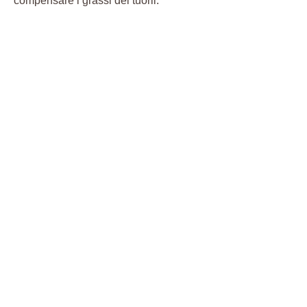
compensare i grassi dei tuorli.