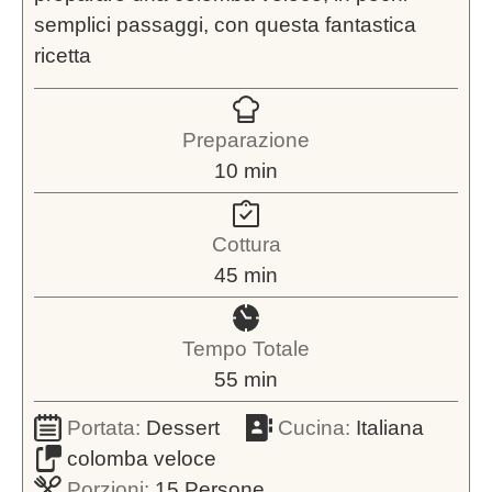
semplici passaggi, con questa fantastica
ricetta
Preparazione
minuti
10
min
Cottura
minuti
45
min
Tempo Totale
minuti
55
min
Portata:
Dessert
Cucina:
Italiana
colomba veloce
Porzioni:
15
Persone