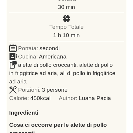
minuti
30
min
Tempo Totale
ora
minuti
1
h
10
min
Portata:
secondi
Cucina:
Americana
alette di pollo croccanti, alette di pollo
in friggitrice ad aria, ali di pollo in friggitrice
ad aria
Porzioni:
3
persone
Calorie:
450
kcal
Author:
Luana Pacia
Ingredienti
Cosa ci occorre per le alette di pollo