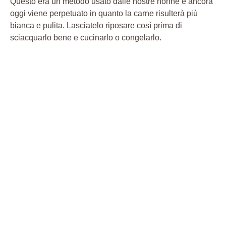
Questo era un metodo usato dalle nostre nonne e ancora
oggi viene perpetuato in quanto la carne risulterà più
bianca e pulita. Lasciatelo riposare così prima di
sciacquarlo bene e cucinarlo o congelarlo.