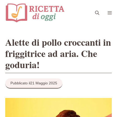
Vai
al
Me
contenuto
Alette di pollo croccanti in
friggitrice ad aria. Che
goduria!
Pubblicato il
21 Maggio 2025